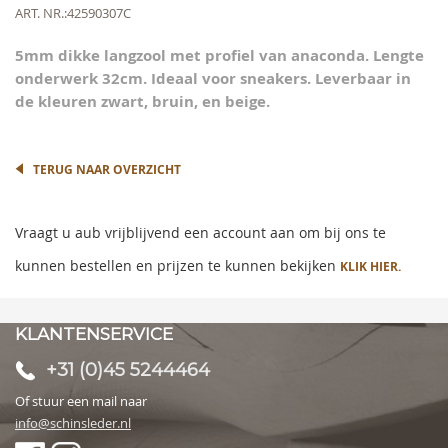
beginning
Meer
ART. NR.
42590307C
of
informatie
the
5mm dikke langzool met profiel van anaconda. Lengte
images
onderwerk 32cm. Ideaal voor sneakers. Leverbaar in
gallery
de kleuren zwart, bruin, en beige.
TERUG NAAR OVERZICHT
Vraagt u aub vrijblijvend een account aan om bij ons te
kunnen bestellen en prijzen te kunnen bekijken
KLIK HIER.
KLANTENSERVICE
+31 (0)45 5244464
Of stuur een mail naar
info@schinsleder.nl