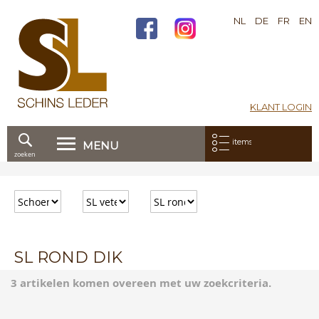
NL
DE
FR
EN
KLANT LOGIN
Mijn bestelling:
items
MENU
zoeken
Ga
direct
door
naar
de
inhoud
SL ROND DIK
3 artikelen komen overeen met uw zoekcriteria.