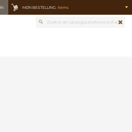
IN
MIJN BESTELLING:
items
Zoeken
zoeken