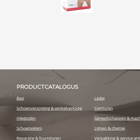
PRODUCTCATALOGUS
Basi
Leder
Schoenverzorging & winkelverkoop
Ceinturen
Inlegzolen
Gereedschappen & mach
Schoenveters
Lijmen & chemie
Reparatie & fournituren
Verpakking & service art