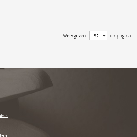
Weergeven
per pagina
ines
ikelen