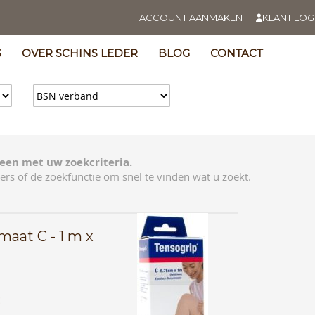
ACCOUNT AANMAKEN
KLANT LOG
S
OVER SCHINS LEDER
BLOG
CONTACT
een met uw zoekcriteria.
ers of de zoekfunctie om snel te vinden wat u zoekt.
aat C - 1 m x
E