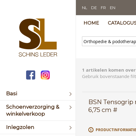
NL
DE
FR
EN
HOME
CATALOGU
1 artikelen komen over
Gebruik bovenstaande filt
Basi
BSN Tensogrip m
Schoenverzorging &
6,75 cm #
winkelverkoop
Inlegzolen
PRODUCTINFORMATI