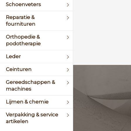
Schoenveters
Reparatie &
fournituren
Orthopedie &
podotherapie
Leder
Ceinturen
KLANTENSERVICE
Gereedschappen &
machines
+31 (0)45 5244464
Lijmen & chemie
Of stuur een mail naar
info@schinsleder.nl
Verpakking & service
artikelen