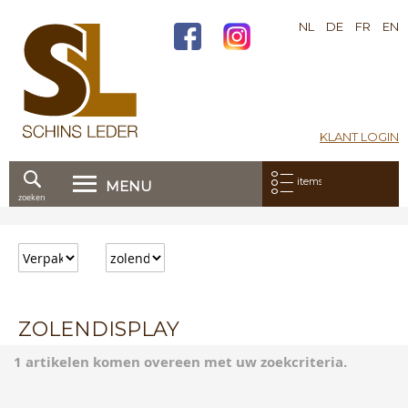
NL
DE
FR
EN
KLANT LOGIN
Mijn bestelling:
items
MENU
zoeken
Ga
direct
door
naar
de
inhoud
ZOLENDISPLAY
1 artikelen komen overeen met uw zoekcriteria.