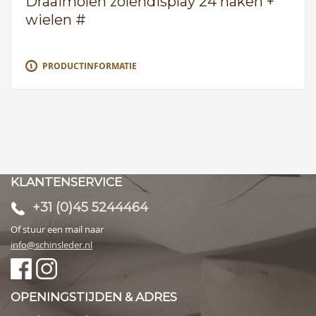
Draaimolen zolendisplay 24 haken +
wielen #
PRODUCTINFORMATIE
KLANTENSERVICE
+31 (0)45 5244464
Of stuur een mail naar
info@schinsleder.nl
OPENINGSTIJDEN & ADRES