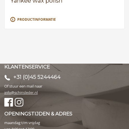
Yankee wax polish
PRODUCTINFORMATIE
KLANTENSERVICE
+31 (0)45 5244464
Of stuur een mail naar
info@schinsleder.nl
OPENINGSTIJDEN & ADRES
maandag t/m vrijdag