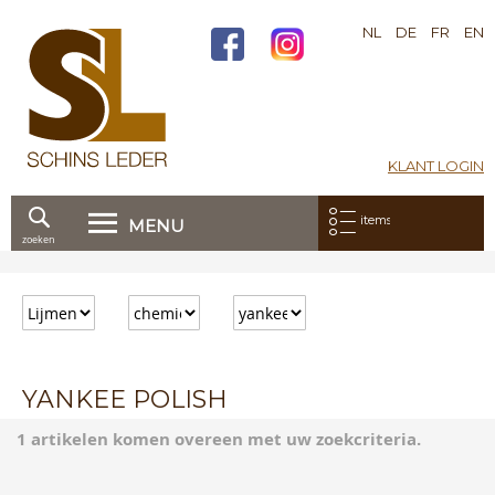
NL
DE
FR
EN
KLANT LOGIN
Mijn bestelling:
items
MENU
zoeken
Ga
direct
door
naar
de
inhoud
YANKEE POLISH
1 artikelen komen overeen met uw zoekcriteria.