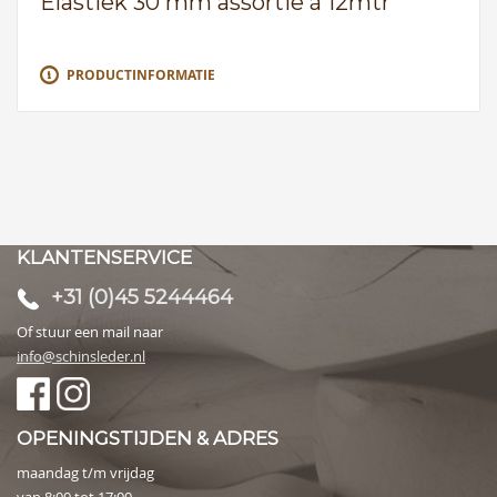
Elastiek 30 mm assortie à 12mtr
PRODUCTINFORMATIE
KLANTENSERVICE
+31 (0)45 5244464
Of stuur een mail naar
info@schinsleder.nl
OPENINGSTIJDEN & ADRES
maandag t/m vrijdag