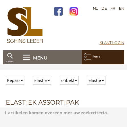
NL
DE
FR
EN
KLANT LOGIN
Mijn bestelling:
items
MENU
zoeken
Ga
direct
door
naar
de
inhoud
ELASTIEK ASSORTIPAK
1 artikelen komen overeen met uw zoekcriteria.