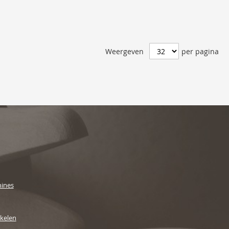
Weergeven
per pagina
ines
ikelen