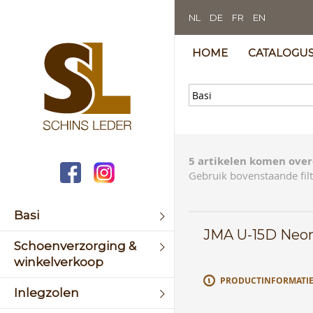
NL
DE
FR
EN
HOME
CATALOGU
5 artikelen komen over
Gebruik bovenstaande filt
Basi
JMA U-15D Neon 
Schoenverzorging &
winkelverkoop
PRODUCTINFORMATI
Inlegzolen