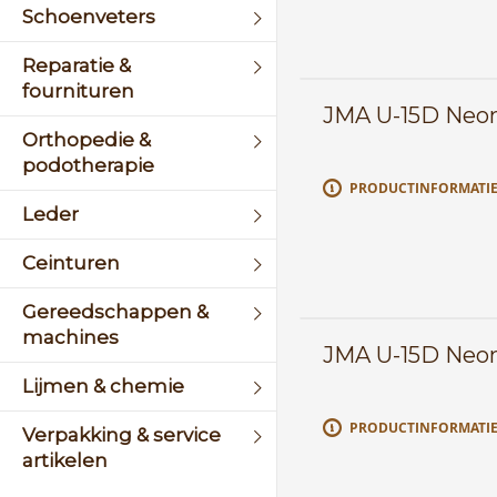
Schoenveters
Reparatie &
fournituren
JMA U-15D Neon 
Orthopedie &
podotherapie
PRODUCTINFORMATI
Leder
Ceinturen
Gereedschappen &
machines
JMA U-15D Neon
Lijmen & chemie
PRODUCTINFORMATI
Verpakking & service
artikelen