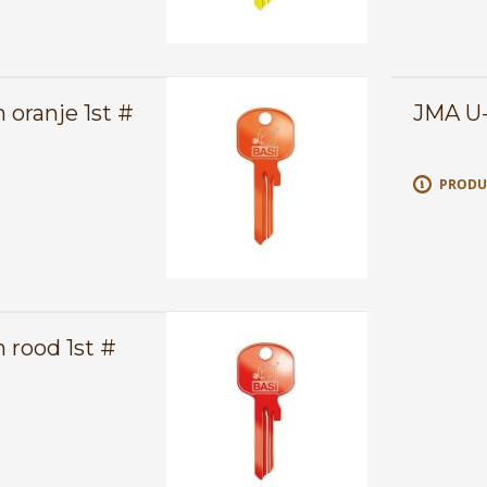
oranje 1st #
JMA U-
E
PRODU
 rood 1st #
E