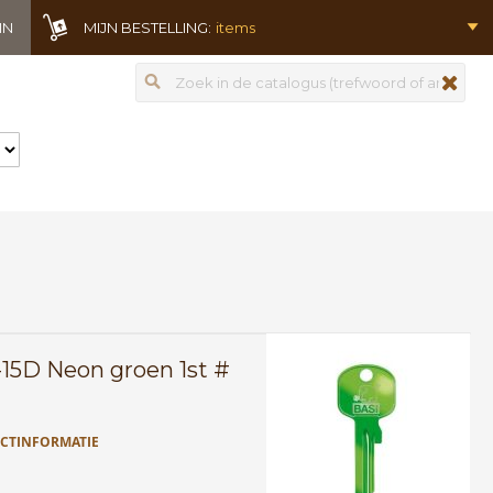
IN
MIJN BESTELLING:
items
Zoeken
zoeken
15D Neon groen 1st #
CTINFORMATIE