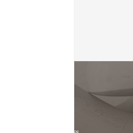
KLANTENSERVICE
+31 (0)45 5244464
Of stuur een mail naar
info@schinsleder.nl
OPENINGSTIJDEN & ADRES