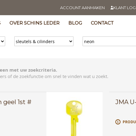
ACCOUNT AANMAKEN
KLANT LOG
S
OVER SCHINS LEDER
BLOG
CONTACT
een met uw zoekcriteria.
ers of de zoekfunctie om snel te vinden wat u zoekt.
geel 1st #
JMA U-
E
PRODU