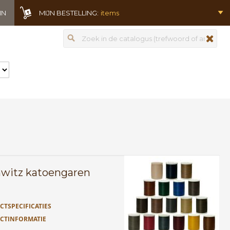
IN
MIJN BESTELLING:
items
Zoeken
zoeken
witz katoengaren
TSPECIFICATIES
CTINFORMATIE