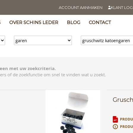
ACCOUNT AANMAKEN
KLANT LOG
S
OVER SCHINS LEDER
BLOG
CONTACT
een met uw zoekcriteria.
ers of de zoekfunctie om snel te vinden wat u zoekt.
Grusch
E
PRODUC
PRODU