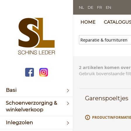
NL
DE
FR
EN
HOME
CATALOGU
2 artikelen komen over
Gebruik bovenstaande filt
Basi
Garenspoeltjes
Schoenverzorging &
winkelverkoop
PRODUCTINFORMATI
Inlegzolen