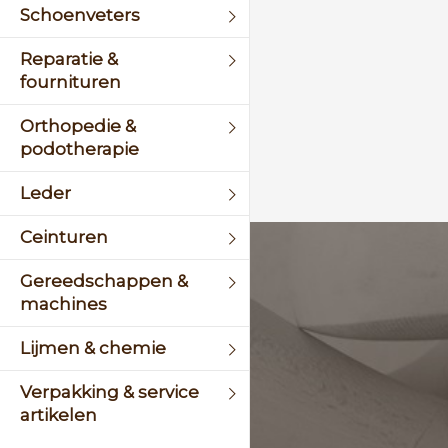
Schoenveters
Reparatie &
fournituren
Orthopedie &
podotherapie
Leder
Ceinturen
KLANTENSERVICE
Gereedschappen &
machines
+31 (0)45 5244464
Lijmen & chemie
Of stuur een mail naar
info@schinsleder.nl
Verpakking & service
artikelen