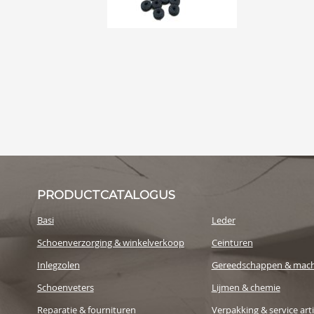
PRODUCTCATALOGUS
Basi
Leder
Schoenverzorging & winkelverkoop
Ceinturen
Inlegzolen
Gereedschappen & mach
Schoenveters
Lijmen & chemie
Reparatie & fournituren
Verpakking & service art