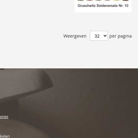
Weergeven
per pagina
ines
ikelen