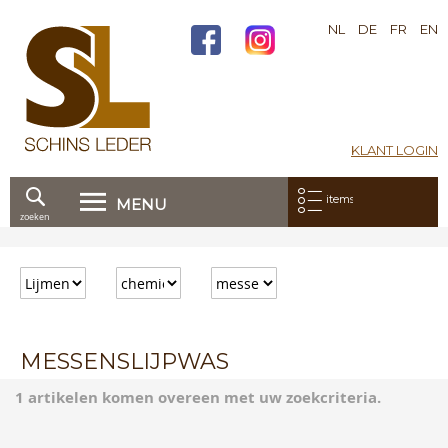
NL
DE
FR
EN
KLANT LOGIN
Mijn bestelling:
items
MENU
zoeken
Ga
direct
door
naar
de
inhoud
MESSENSLIJPWAS
1 artikelen komen overeen met uw zoekcriteria.