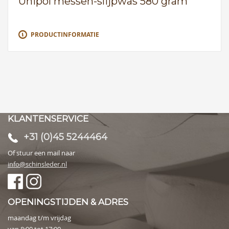
Unipol messen-slijpwas 580 gram
PRODUCTINFORMATIE
KLANTENSERVICE
+31 (0)45 5244464
Of stuur een mail naar
info@schinsleder.nl
OPENINGSTIJDEN & ADRES
maandag t/m vrijdag