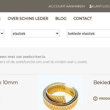
ACCOUNT AANMAKEN
KLANT LOG
S
OVER SCHINS LEDER
BLOG
CONTACT
een met uw zoekcriteria.
ers of de zoekfunctie om snel te vinden wat u zoekt.
ek 10mm
Bekled
E
PRODU