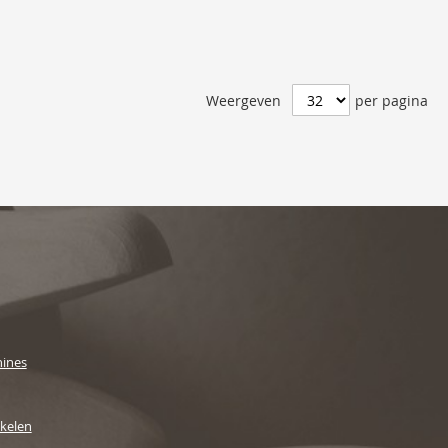
Weergeven
per pagina
ines
ikelen