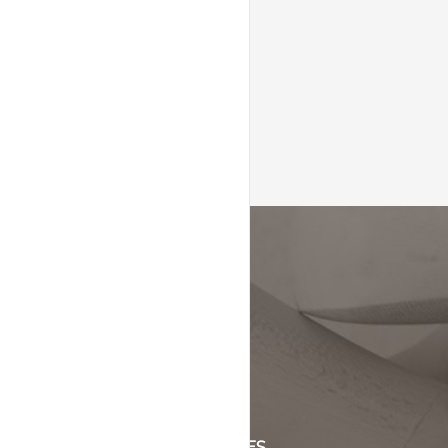
KLANTENSERVICE
+31 (0)45 5244464
Of stuur een mail naar
info@schinsleder.nl
OPENINGSTIJDEN & ADRES