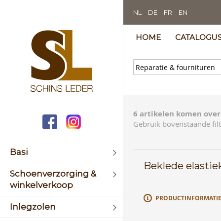
NL
DE
FR
EN
HOME
CATALOGU
6 artikelen komen over
Gebruik bovenstaande filt
Basi
Beklede elasti
Schoenverzorging &
winkelverkoop
PRODUCTINFORMATI
Inlegzolen