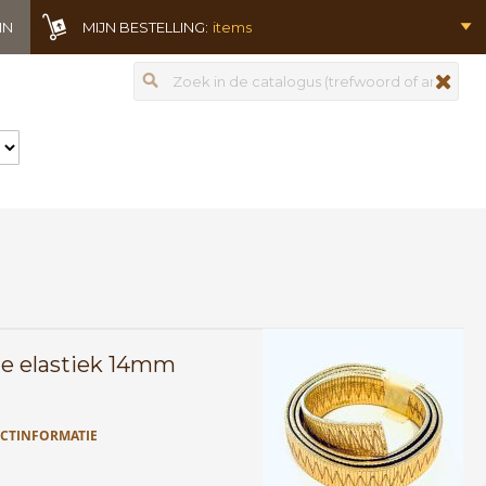
IN
MIJN BESTELLING:
items
Zoeken
zoeken
e elastiek 14mm
CTINFORMATIE