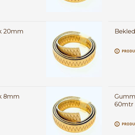
ek 20mm
Bekled
E
PRODU
ek 8mm
Gummi
60mtr
E
PRODU