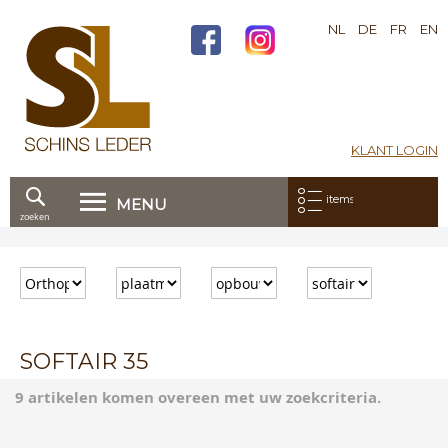
NL
DE
FR
EN
KLANT LOGIN
Mijn bestelling:
items
MENU
zoeken
Ga
direct
door
naar
de
inhoud
SOFTAIR 35
9 artikelen komen overeen met uw zoekcriteria.