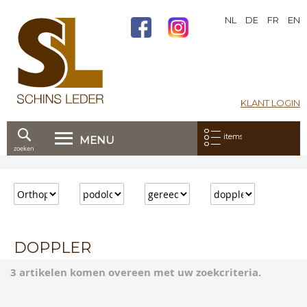
NL
DE
FR
EN
KLANT LOGIN
Mijn bestelling:
items
MENU
zoeken
Ga
direct
door
naar
de
inhoud
DOPPLER
3 artikelen komen overeen met uw zoekcriteria.