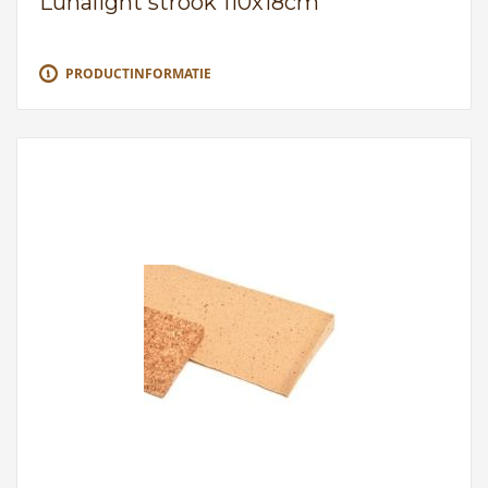
Lunalight strook 110x18cm
PRODUCTINFORMATIE