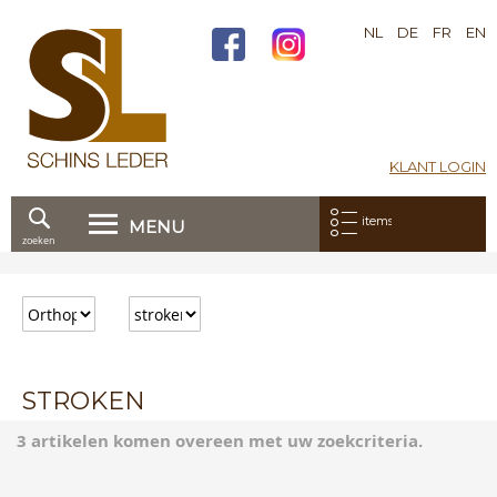
NL
DE
FR
EN
KLANT LOGIN
Mijn bestelling:
items
MENU
zoeken
Ga
direct
door
naar
de
inhoud
STROKEN
3 artikelen komen overeen met uw zoekcriteria.