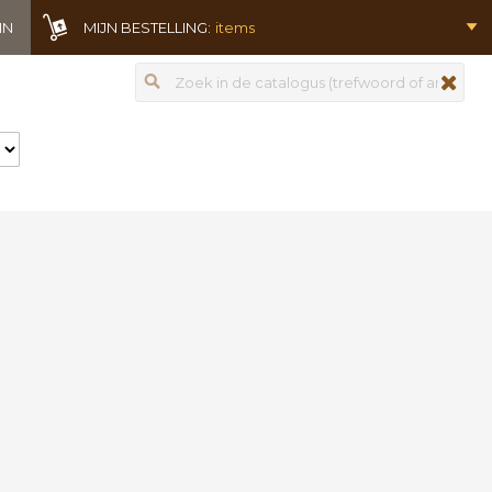
IN
MIJN BESTELLING:
items
Zoeken
zoeken