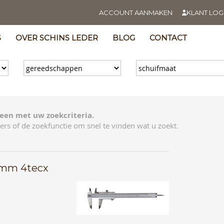
ACCOUNT AANMAKEN
KLANT LOG
S
OVER SCHINS LEDER
BLOG
CONTACT
een met uw zoekcriteria.
ers of de zoekfunctie om snel te vinden wat u zoekt.
0mm 4tecx
E