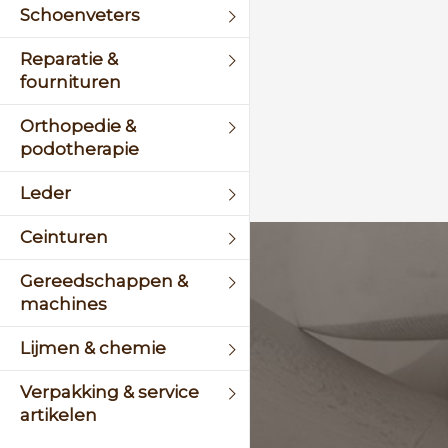
Schoenveters
Reparatie &
fournituren
Orthopedie &
podotherapie
Leder
Ceinturen
KLANTENSERVICE
Gereedschappen &
machines
+31 (0)45 5244464
Lijmen & chemie
Of stuur een mail naar
info@schinsleder.nl
Verpakking & service
artikelen