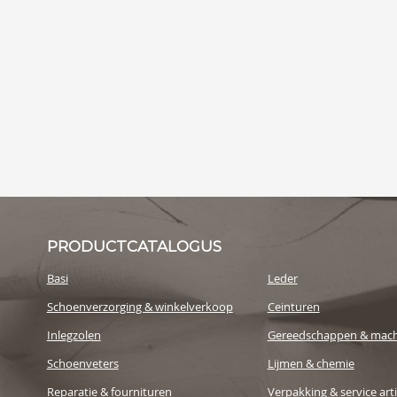
PRODUCTCATALOGUS
Basi
Leder
Schoenverzorging & winkelverkoop
Ceinturen
Inlegzolen
Gereedschappen & mach
Schoenveters
Lijmen & chemie
Reparatie & fournituren
Verpakking & service art