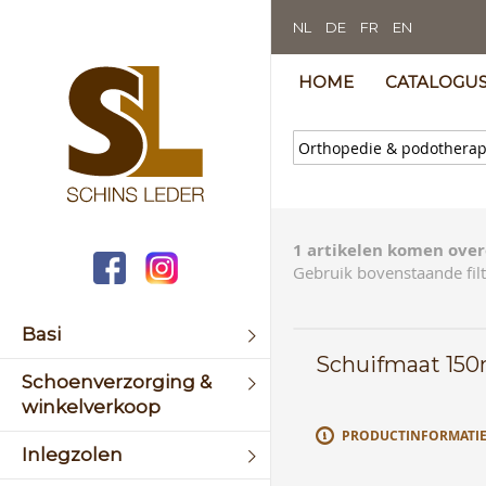
NL
DE
FR
EN
HOME
CATALOGU
1 artikelen komen over
Gebruik bovenstaande filt
Basi
Schuifmaat 15
Schoenverzorging &
winkelverkoop
PRODUCTINFORMATI
Inlegzolen