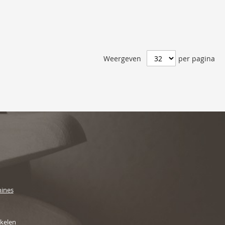
Weergeven
per pagina
ines
ikelen