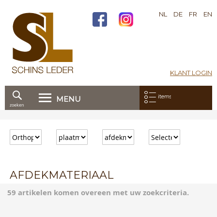
NL
DE
FR
EN
KLANT LOGIN
Mijn bestelling:
items
MENU
zoeken
Ga
direct
door
naar
de
inhoud
AFDEKMATERIAAL
59 artikelen komen overeen met uw zoekcriteria.