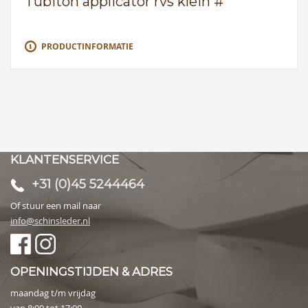
Tubiton applicator rvs klein #
PRODUCTINFORMATIE
KLANTENSERVICE
+31 (0)45 5244464
Of stuur een mail naar
info@schinsleder.nl
OPENINGSTIJDEN & ADRES
maandag t/m vrijdag