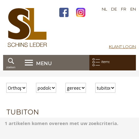
NL
DE
FR
EN
KLANT LOGIN
Mijn bestelling:
items
MENU
zoeken
Ga
direct
door
naar
de
inhoud
TUBITON
1 artikelen komen overeen met uw zoekcriteria.