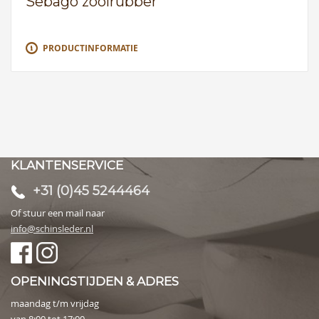
Sebago zoolrubber
PRODUCTINFORMATIE
KLANTENSERVICE
+31 (0)45 5244464
Of stuur een mail naar
info@schinsleder.nl
OPENINGSTIJDEN & ADRES
maandag t/m vrijdag