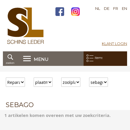
NL
DE
FR
EN
KLANT LOGIN
Mijn bestelling:
items
MENU
zoeken
Ga
direct
door
naar
de
inhoud
SEBAGO
1 artikelen komen overeen met uw zoekcriteria.