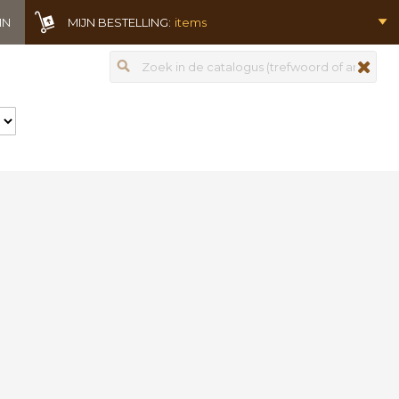
IN
MIJN BESTELLING:
items
Zoeken
zoeken