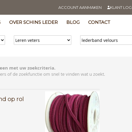
ACCOUNT AANMAKEN
KLANT LOG
S
OVER SCHINS LEDER
BLOG
CONTACT
een met uw zoekcriteria.
ers of de zoekfunctie om snel te vinden wat u zoekt.
nd op rol
E