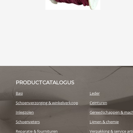
PRODUCTCATALOGUS
Basi
Leder
Schoenverzorging & winkelverkoop
Ceinturen
Inlegzolen
Gereedschappen & mach
Schoenveters
Lijmen & chemie
Reparatie & fournituren
Verpakking & service art