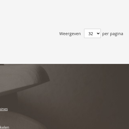
Weergeven
per pagina
ines
ikelen