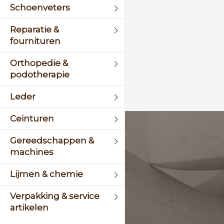
Schoenveters
Reparatie &
fournituren
Orthopedie &
podotherapie
Leder
Ceinturen
KLANTENSERVICE
Gereedschappen &
machines
+31 (0)45 5244464
Lijmen & chemie
Of stuur een mail naar
info@schinsleder.nl
Verpakking & service
artikelen