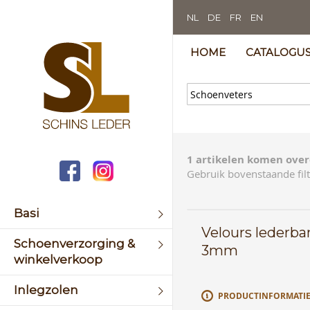
NL
DE
FR
EN
HOME
CATALOGU
1 artikelen komen over
Gebruik bovenstaande filt
Basi
Velours lederba
Schoenverzorging &
3mm
winkelverkoop
Inlegzolen
PRODUCTINFORMATI