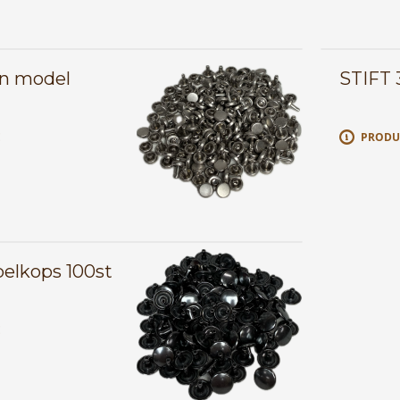
in model
STIFT 
E
PRODU
belkops 100st
E