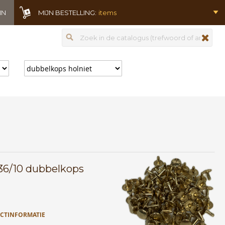
IN
MIJN BESTELLING:
items
Zoeken
zoeken
36/10 dubbelkops
CTINFORMATIE