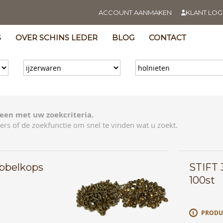
ACCOUNT AANMAKEN
KLANT LOG
S
OVER SCHINS LEDER
BLOG
CONTACT
een met uw zoekcriteria.
ers of de zoekfunctie om snel te vinden wat u zoekt.
ubbelkops
STIFT 
100st
E
PRODU