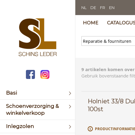
NL
DE
FR
EN
HOME
CATALOGU
9 artikelen komen over
Gebruik bovenstaande filt
Basi
Holniet 33/8 D
Schoenverzorging &
100st
winkelverkoop
Inlegzolen
PRODUCTINFORMATI