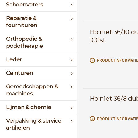
Schoenveters
Reparatie &
fournituren
Holniet 36/10 d
Orthopedie &
100st
podotherapie
Leder
PRODUCTINFORMATI
Ceinturen
Gereedschappen &
machines
Holniet 36/8 d
Lijmen & chemie
PRODUCTINFORMATI
Verpakking & service
artikelen