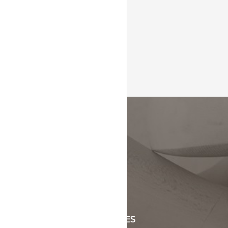
KLANTENSERVICE
+31 (0)45 5244464
Of stuur een mail naar
info@schinsleder.nl
OPENINGSTIJDEN & ADRES