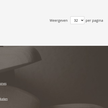
Weergeven
per pagina
ines
ikelen