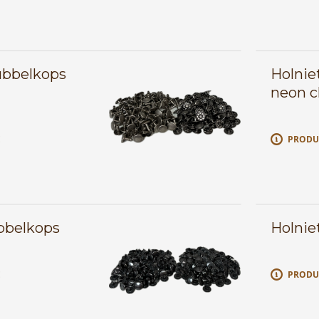
ubbelkops
Holnie
neon 
E
PRODU
ubbelkops
Holnie
E
PRODU