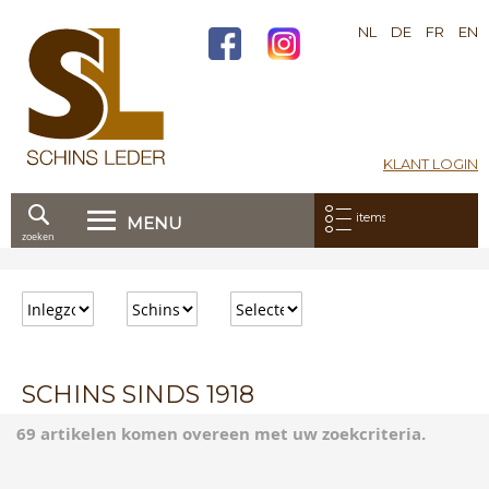
NL
DE
FR
EN
KLANT LOGIN
Mijn bestelling:
items
MENU
zoeken
Ga
direct
door
naar
de
inhoud
SCHINS SINDS 1918
69 artikelen komen overeen met uw zoekcriteria.