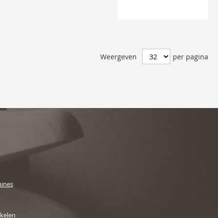
Weergeven
per pagina
ines
ikelen