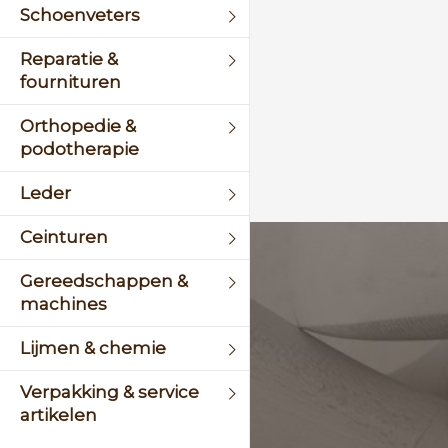
Schoenveters
Reparatie &
fournituren
Orthopedie &
podotherapie
Leder
Ceinturen
KLANTENSERVICE
Gereedschappen &
machines
+31 (0)45 5244464
Lijmen & chemie
Of stuur een mail naar
info@schinsleder.nl
Verpakking & service
artikelen