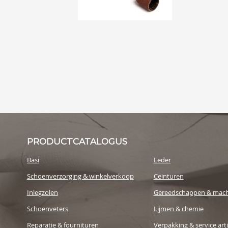
PRODUCTCATALOGUS
Basi
Leder
Schoenverzorging & winkelverkoop
Ceinturen
Inlegzolen
Gereedschappen & mach
Schoenveters
Lijmen & chemie
Reparatie & fournituren
Verpakking & service art