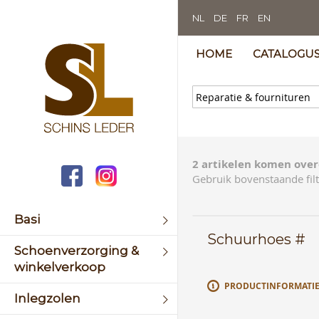
NL
DE
FR
EN
HOME
CATALOGU
2 artikelen komen over
Gebruik bovenstaande filt
Basi
Schuurhoes #
Schoenverzorging &
winkelverkoop
PRODUCTINFORMATI
Inlegzolen