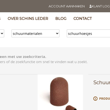
ACCOUNT AANMAKEN
KLANT LOG
S
OVER SCHINS LEDER
BLOG
CONTACT
een met uw zoekcriteria.
ers of de zoekfunctie om snel te vinden wat u zoekt.
Schuur
E
PRODU