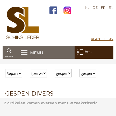
NL
DE
FR
EN
KLANT LOGIN
Mijn bestelling:
items
MENU
zoeken
Ga
direct
door
naar
de
inhoud
GESPEN DIVERS
2 artikelen komen overeen met uw zoekcriteria.