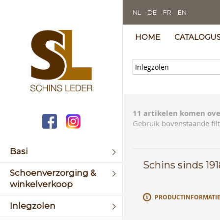
NL
DE
FR
EN
HOME
CATALOGU
11 artikelen komen ove
Gebruik bovenstaande filt
Basi
Schins sinds 19
Schoenverzorging &
winkelverkoop
PRODUCTINFORMATI
Inlegzolen