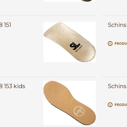
8 151
Schins 
E
PRODU
8 153 kids
Schins
E
PRODU