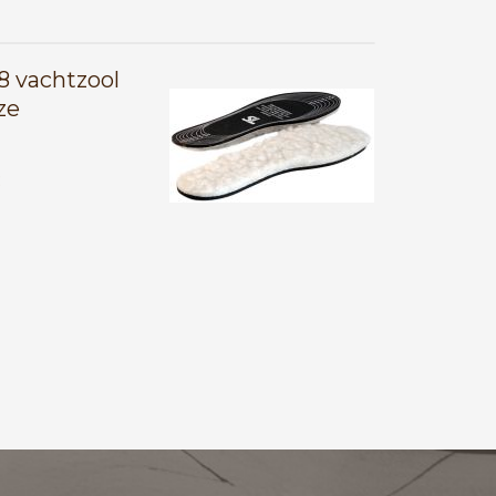
18 vachtzool
ze
E