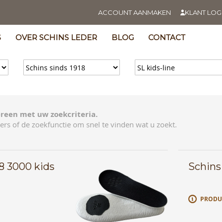
ACCOUNT AANMAKEN
KLANT LOG
S
OVER SCHINS LEDER
BLOG
CONTACT
reen met uw zoekcriteria.
ers of de zoekfunctie om snel te vinden wat u zoekt.
18 3000 kids
Schins 
E
PRODU