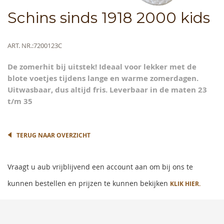
Skip
Schins sinds 1918 2000 kids
to
the
beginning
Meer
ART. NR.
7200123C
of
informatie
the
De zomerhit bij uitstek! Ideaal voor lekker met de
images
blote voetjes tijdens lange en warme zomerdagen.
gallery
Uitwasbaar, dus altijd fris. Leverbaar in de maten 23
t/m 35
TERUG NAAR OVERZICHT
Vraagt u aub vrijblijvend een account aan om bij ons te
kunnen bestellen en prijzen te kunnen bekijken
KLIK HIER.