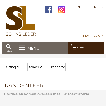
NL
DE
FR
EN
KLANT LOGIN
Mijn bestelling:
items
MENU
zoeken
Ga
direct
door
naar
de
inhoud
RANDENLEER
1 artikelen komen overeen met uw zoekcriteria.