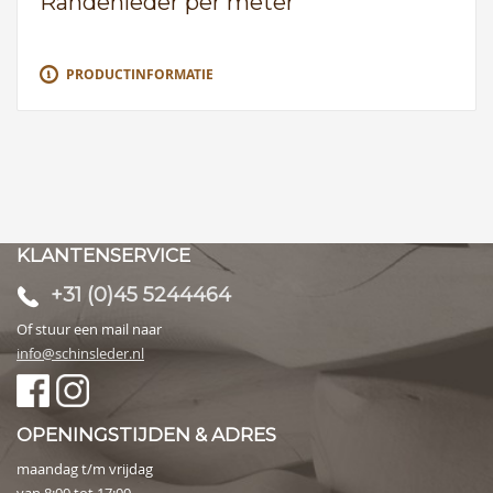
Randenleder per meter
PRODUCTINFORMATIE
KLANTENSERVICE
+31 (0)45 5244464
Of stuur een mail naar
info@schinsleder.nl
OPENINGSTIJDEN & ADRES
maandag t/m vrijdag