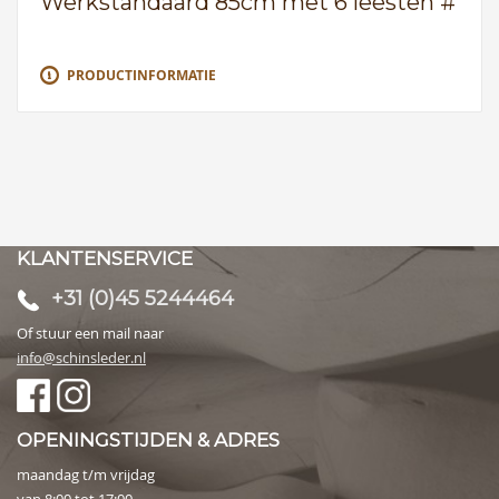
Werkstandaard 85cm met 6 leesten #
PRODUCTINFORMATIE
KLANTENSERVICE
+31 (0)45 5244464
Of stuur een mail naar
info@schinsleder.nl
OPENINGSTIJDEN & ADRES
maandag t/m vrijdag