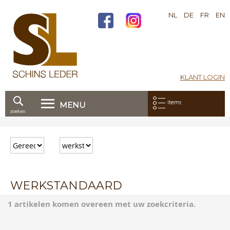
NL
DE
FR
EN
KLANT LOGIN
Mijn bestelling:
items
MENU
zoeken
Ga
direct
door
naar
de
inhoud
WERKSTANDAARD
1 artikelen komen overeen met uw zoekcriteria.