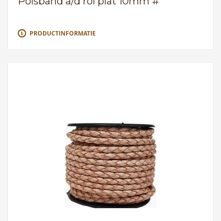
Polsband a/d rol plat 10mm #
PRODUCTINFORMATIE