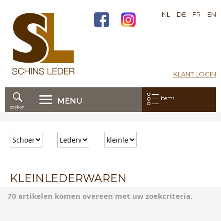
NL
DE
FR
EN
KLANT LOGIN
Mijn bestelling:
items
MENU
zoeken
Ga
direct
door
naar
de
inhoud
KLEINLEDERWAREN
70 artikelen komen overeen met uw zoekcriteria.