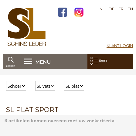
NL
DE
FR
EN
KLANT LOGIN
Mijn bestelling:
items
MENU
zoeken
Ga
direct
door
naar
de
inhoud
SL PLAT SPORT
6 artikelen komen overeen met uw zoekcriteria.