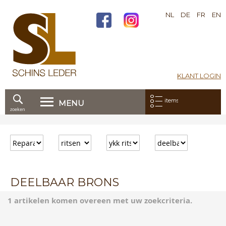
NL
DE
FR
EN
KLANT LOGIN
Mijn bestelling:
items
MENU
zoeken
Ga
direct
door
naar
de
inhoud
DEELBAAR BRONS
1 artikelen komen overeen met uw zoekcriteria.