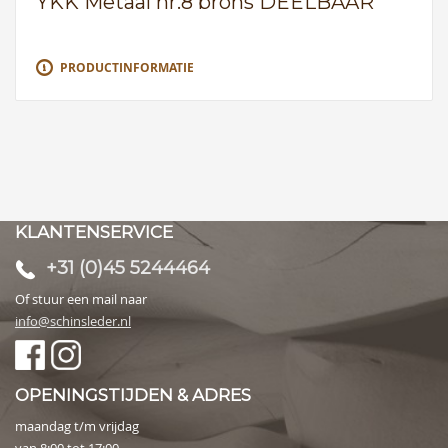
YKK Metaal nr.8 brons DEELBAAR
PRODUCTINFORMATIE
KLANTENSERVICE
+31 (0)45 5244464
Of stuur een mail naar
info@schinsleder.nl
OPENINGSTIJDEN & ADRES
maandag t/m vrijdag