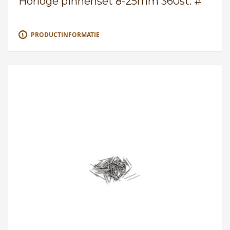
Horloge pinnenset 8-25mm 360st. #
PRODUCTINFORMATIE