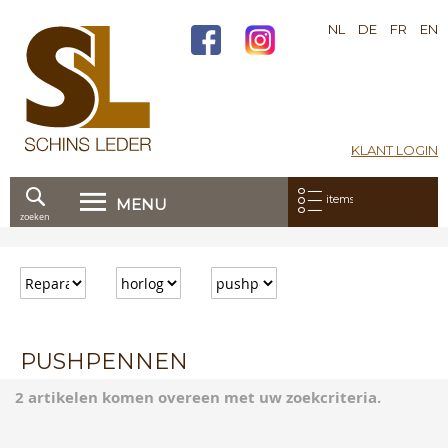
NL
DE
FR
EN
KLANT LOGIN
Mijn bestelling:
items
MENU
zoeken
Ga
direct
door
naar
de
inhoud
PUSHPENNEN
2 artikelen komen overeen met uw zoekcriteria.