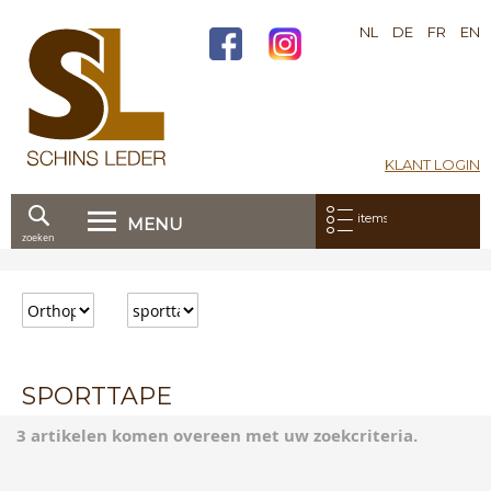
NL
DE
FR
EN
KLANT LOGIN
Mijn bestelling:
items
MENU
zoeken
Ga
direct
door
naar
de
inhoud
SPORTTAPE
3 artikelen komen overeen met uw zoekcriteria.