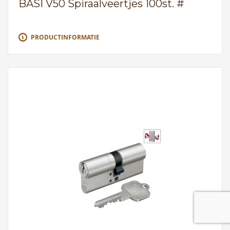
BASI V50 Spiraalveertjes 100st. #
PRODUCTINFORMATIE