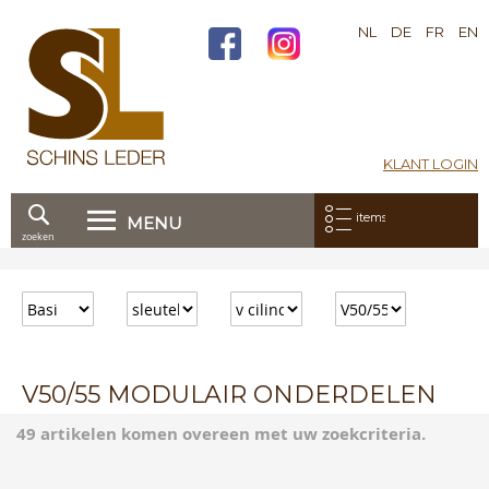
NL
DE
FR
EN
KLANT LOGIN
Mijn bestelling:
items
MENU
zoeken
Ga
direct
door
naar
de
inhoud
V50/55 MODULAIR ONDERDELEN
49 artikelen komen overeen met uw zoekcriteria.