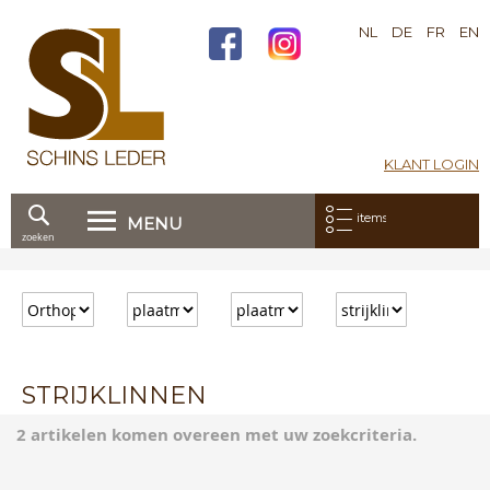
NL
DE
FR
EN
KLANT LOGIN
Mijn bestelling:
items
MENU
zoeken
Ga
direct
door
naar
de
inhoud
STRIJKLINNEN
2 artikelen komen overeen met uw zoekcriteria.