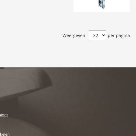
Weergeven
per pagina
ines
ikelen