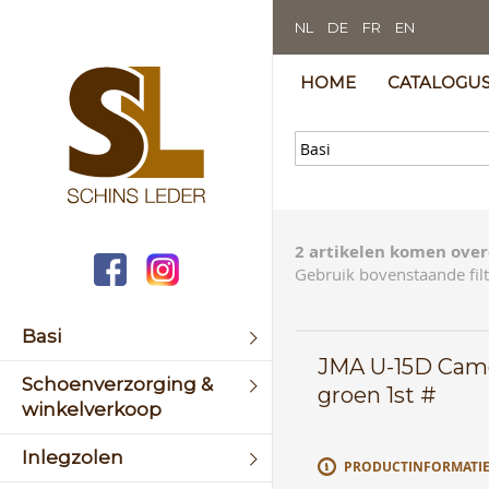
NL
DE
FR
EN
HOME
CATALOGU
2 artikelen komen over
Gebruik bovenstaande filt
Basi
JMA U-15D Cam
Schoenverzorging &
groen 1st #
winkelverkoop
Inlegzolen
PRODUCTINFORMATI