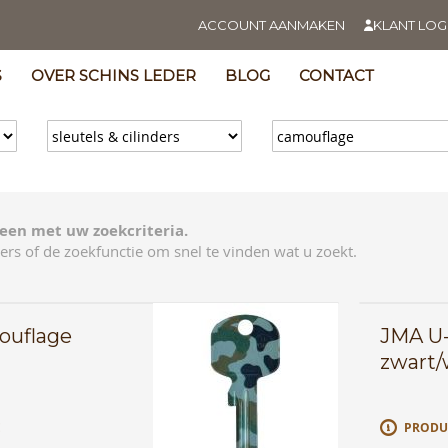
ACCOUNT AANMAKEN
KLANT LOG
S
OVER SCHINS LEDER
BLOG
CONTACT
een met uw zoekcriteria.
ers of de zoekfunctie om snel te vinden wat u zoekt.
ouflage
JMA U
zwart/
E
PRODU