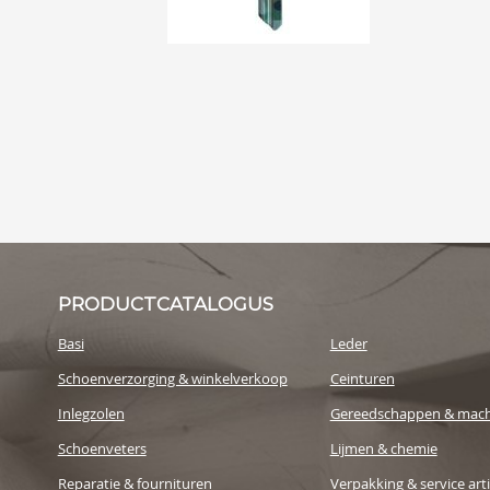
PRODUCTCATALOGUS
Basi
Leder
Schoenverzorging & winkelverkoop
Ceinturen
Inlegzolen
Gereedschappen & mach
Schoenveters
Lijmen & chemie
Reparatie & fournituren
Verpakking & service art