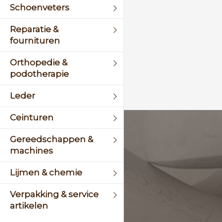
Schoenveters
Reparatie &
fournituren
Orthopedie &
podotherapie
Leder
Ceinturen
KLANTENSERVICE
Gereedschappen &
machines
+31 (0)45 5244464
Lijmen & chemie
Of stuur een mail naar
info@schinsleder.nl
Verpakking & service
artikelen