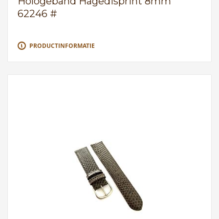
Hologeband Hagedisprint 8mm
62246 #
PRODUCTINFORMATIE