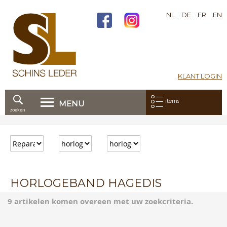
NL
DE
FR
EN
KLANT LOGIN
Mijn bestelling:
items
MENU
zoeken
Ga
direct
door
naar
de
inhoud
HORLOGEBAND HAGEDIS
9 artikelen komen overeen met uw zoekcriteria.