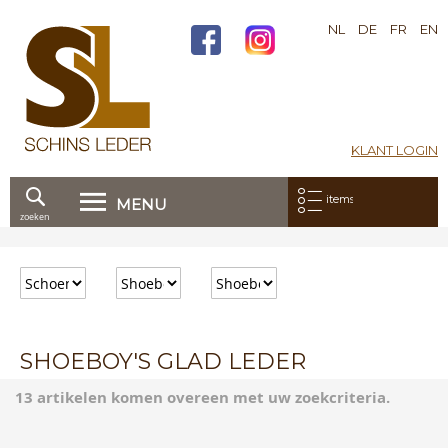
NL
DE
FR
EN
KLANT LOGIN
Mijn bestelling:
items
MENU
zoeken
Ga
direct
door
naar
de
inhoud
SHOEBOY'S GLAD LEDER
13 artikelen komen overeen met uw zoekcriteria.