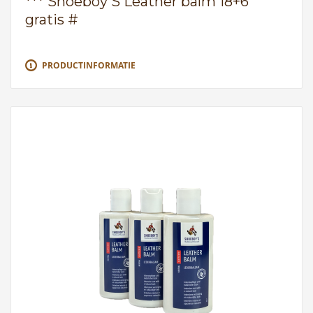
*** Shoeboy'S Leather balm 18+6
gratis #
PRODUCTINFORMATIE