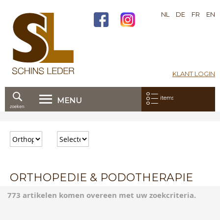
NL
DE
FR
EN
KLANT LOGIN
Mijn bestelling:
items
MENU
zoeken
Ga
direct
door
naar
de
inhoud
ORTHOPEDIE & PODOTHERAPIE
773 artikelen komen overeen met uw zoekcriteria.