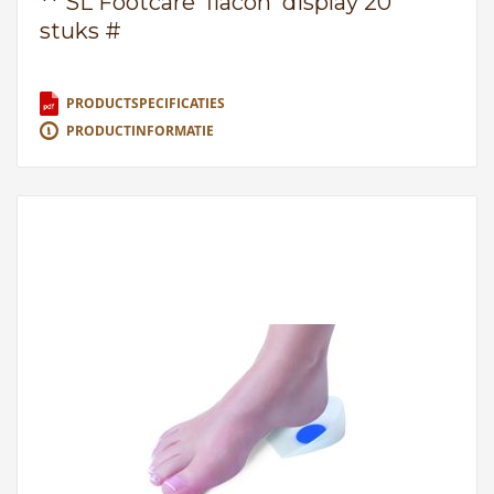
** SL Footcare 'flacon' display 20
stuks #
PRODUCTSPECIFICATIES
PRODUCTINFORMATIE