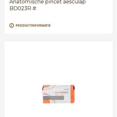
Anatomische pincet aesculap
BD023R #
PRODUCTINFORMATIE