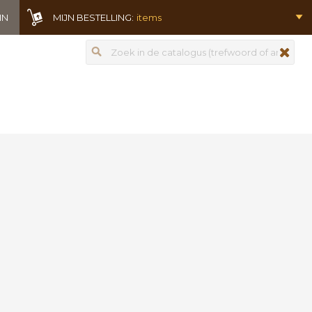
IN
MIJN BESTELLING:
items
Zoeken
zoeken