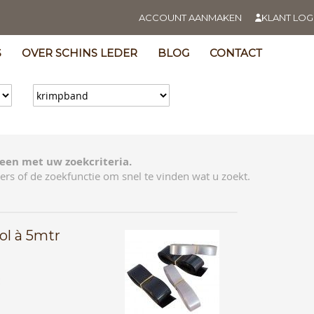
ACCOUNT AANMAKEN
KLANT LOG
S
OVER SCHINS LEDER
BLOG
CONTACT
een met uw zoekcriteria.
ers of de zoekfunctie om snel te vinden wat u zoekt.
ol à 5mtr
E