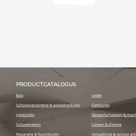
PRODUCTCATALOGUS
Basi
Leder
Schoenverzorging & winkelverkoop
Ceinturen
Inlegzolen
Gereedschappen & mach
Schoenveters
Lijmen & chemie
Reparatie & fournituren
Verpakking & service art