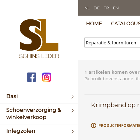
NL
DE
FR
EN
HOME
CATALOGU
1 artikelen komen over
Gebruik bovenstaande filt
Basi
Krimpband op r
Schoenverzorging &
winkelverkoop
PRODUCTINFORMATI
Inlegzolen