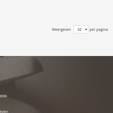
Weergeven
per pagina
ines
ikelen