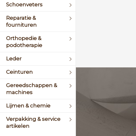
Schoenveters
Reparatie &
fournituren
Orthopedie &
podotherapie
Leder
Ceinturen
KLANTENSERVICE
Gereedschappen &
machines
+31 (0)45 5244464
Lijmen & chemie
Of stuur een mail naar
info@schinsleder.nl
Verpakking & service
artikelen