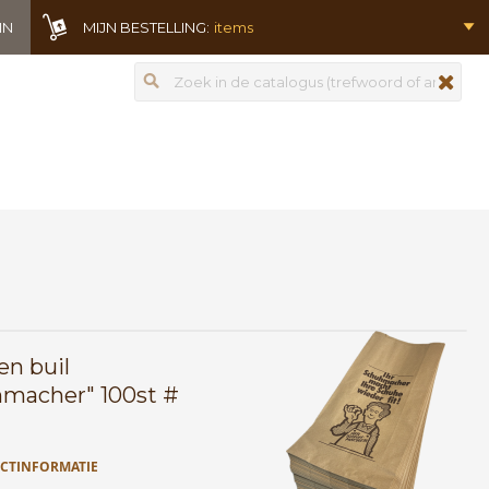
IN
MIJN BESTELLING:
items
Zoeken
zoeken
en buil
macher" 100st #
CTINFORMATIE