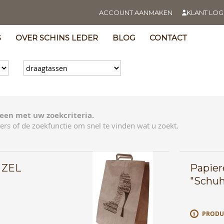
ACCOUNT AANMAKEN
KLANT LOG
S
OVER SCHINS LEDER
BLOG
CONTACT
een met uw zoekcriteria.
ers of de zoekfunctie om snel te vinden wat u zoekt.
s ZEL
Papier
"Schuh
E
PRODU