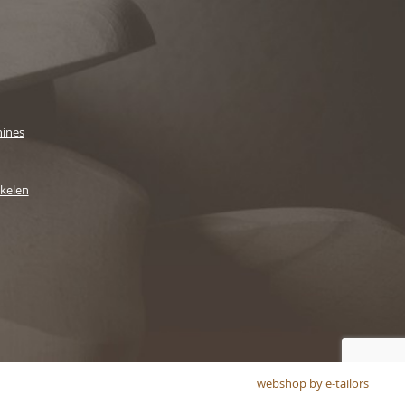
ines
ikelen
webshop by e-tailors