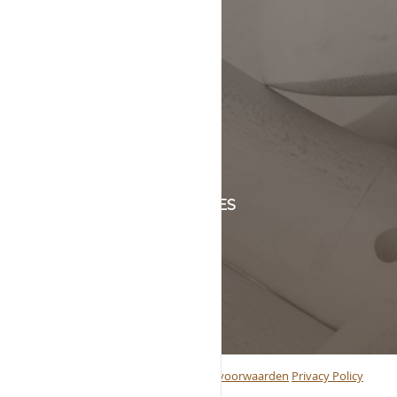
KLANTENSERVICE
+31 (0)45 5244464
Of stuur een mail naar
info@schinsleder.nl
OPENINGSTIJDEN & ADRES
maandag t/m vrijdag
van 8:00 tot 17:00
Handelstraat 6
6361 KC Nuth, Nederland
© 2019 Schins Leder BV
Algemene voorwaarden
Privacy Policy