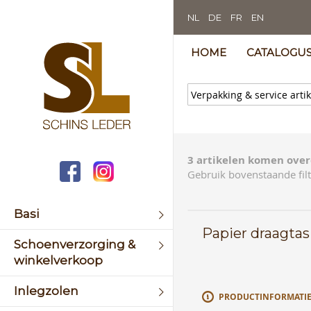
NL
DE
FR
EN
HOME
CATALOGU
3 artikelen komen over
Gebruik bovenstaande filt
Basi
Papier draagta
Schoenverzorging &
winkelverkoop
Inlegzolen
PRODUCTINFORMATI