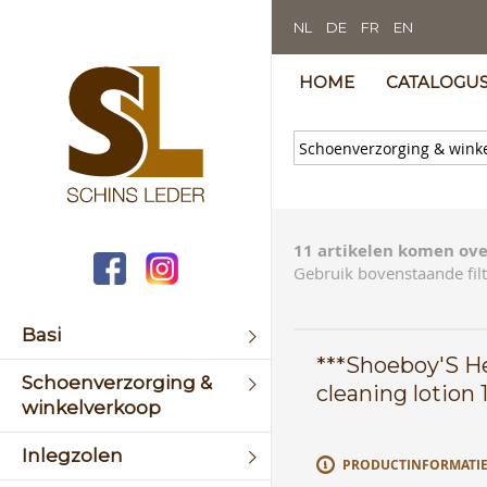
NL
DE
FR
EN
HOME
CATALOGU
11 artikelen komen ove
Gebruik bovenstaande filt
Basi
***Shoeboy'S H
Schoenverzorging &
cleaning lotion 
winkelverkoop
Inlegzolen
PRODUCTINFORMATI