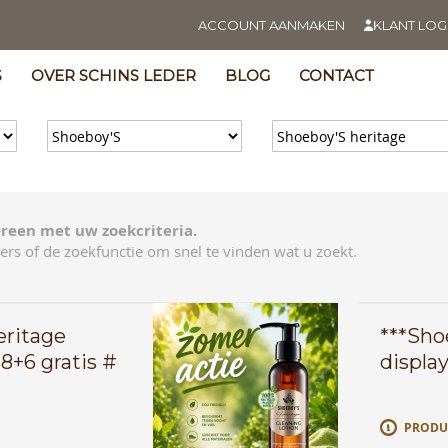
ACCOUNT AANMAKEN
KLANT LOG
S
OVER SCHINS LEDER
BLOG
CONTACT
reen met uw zoekcriteria.
ers of de zoekfunctie om snel te vinden wat u zoekt.
eritage
***Sho
18+6 gratis #
displa
E
PRODU