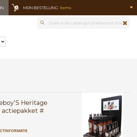
IN
MIJN BESTELLING:
items
Zoeken
zoeken
eboy'S Heritage
y actiepakket #
CTINFORMATIE