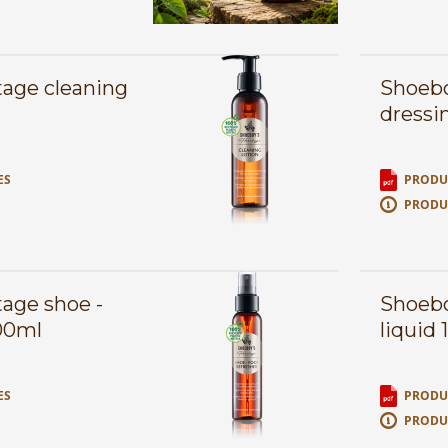
tage cleaning
Shoebo
dressi
ES
PRODUC
E
PRODU
age shoe -
Shoebo
100ml
liquid
ES
PRODUC
E
PRODU