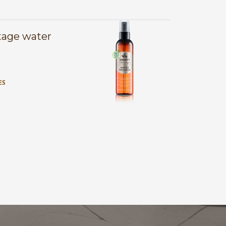
tage water
ES
E