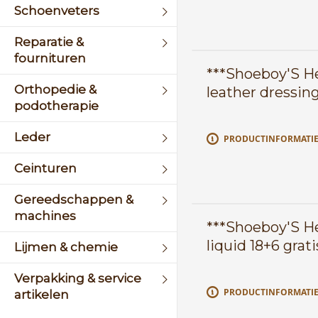
Schoenveters
Reparatie &
fournituren
***Shoeboy'S H
Orthopedie &
leather dressing
podotherapie
Leder
PRODUCTINFORMATI
Ceinturen
Gereedschappen &
machines
***Shoeboy'S H
liquid 18+6 grati
Lijmen & chemie
Verpakking & service
PRODUCTINFORMATI
artikelen