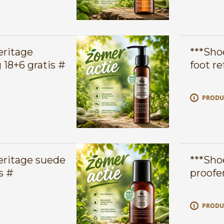
eritage
***Sho
 18+6 gratis #
foot re
E
PRODU
eritage suede
***Sho
s #
proofer
E
PRODU