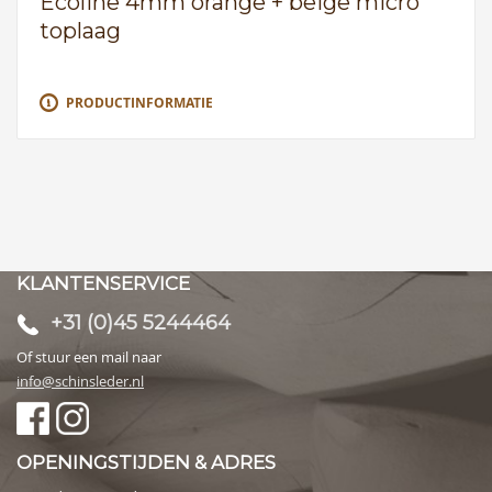
Ecoline 4mm orange + beige micro
toplaag
PRODUCTINFORMATIE
KLANTENSERVICE
+31 (0)45 5244464
Of stuur een mail naar
info@schinsleder.nl
OPENINGSTIJDEN & ADRES