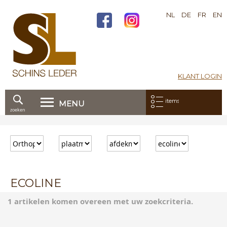
NL
DE
FR
EN
KLANT LOGIN
Mijn bestelling:
items
MENU
zoeken
Ga
direct
door
naar
de
inhoud
ECOLINE
1 artikelen komen overeen met uw zoekcriteria.