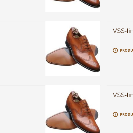
VSS-li
E
PRODU
VSS-li
E
PRODU