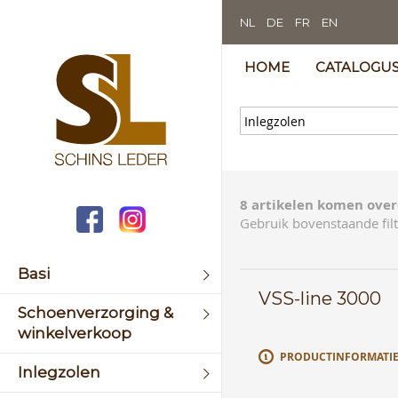
NL
DE
FR
EN
HOME
CATALOGU
8 artikelen komen over
Gebruik bovenstaande filt
Basi
VSS-line 3000
Schoenverzorging &
winkelverkoop
PRODUCTINFORMATI
Inlegzolen