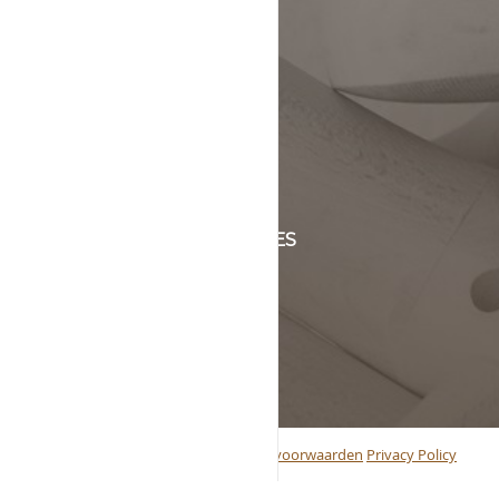
KLANTENSERVICE
+31 (0)45 5244464
Of stuur een mail naar
info@schinsleder.nl
OPENINGSTIJDEN & ADRES
maandag t/m vrijdag
van 8:00 tot 17:00
Handelstraat 6
6361 KC Nuth, Nederland
© 2019 Schins Leder BV
Algemene voorwaarden
Privacy Policy