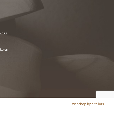
ines
ikelen
webshop by e-tailors