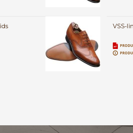
ids
VSS-li
E
PRODUC
PRODU