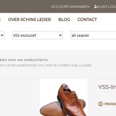
ACCOUNT AANMAKEN
KLANT LOG
S
OVER SCHINS LEDER
BLOG
CONTACT
een met uw zoekcriteria.
ers of de zoekfunctie om snel te vinden wat u zoekt.
VSS-li
E
PRODU