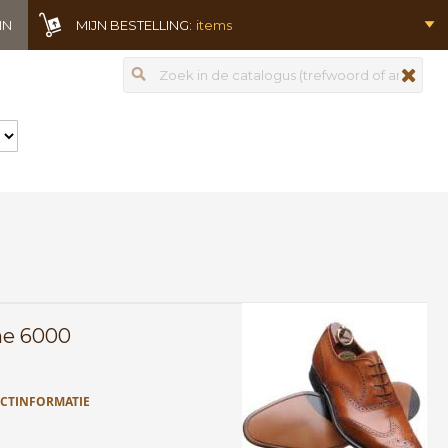
IN
MIJN BESTELLING:
items
Zoeken
zoeken
ne 6000
CTINFORMATIE