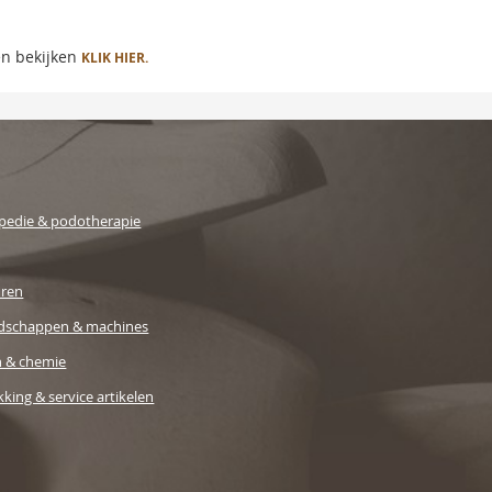
en bekijken
KLIK HIER.
pedie & podotherapie
uren
dschappen & machines
n & chemie
king & service artikelen