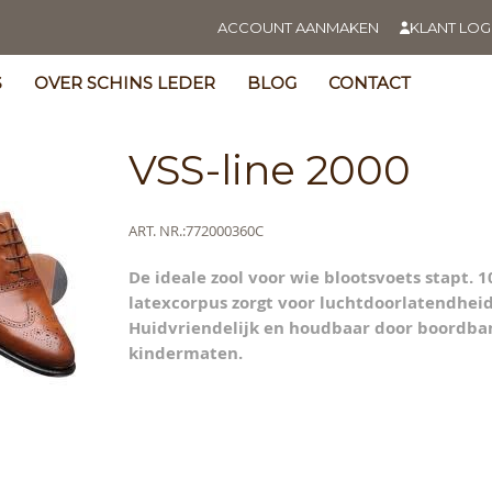
ACCOUNT AANMAKEN
KLANT LOG
S
OVER SCHINS LEDER
BLOG
CONTACT
VSS-line 2000
Meer
ART. NR.
772000360C
informatie
De ideale zool voor wie blootsvoets stapt. 
s
latexcorpus zorgt voor luchtdoorlatendheid
y
Huidvriendelijk en houdbaar door boordban
kindermaten.
ning