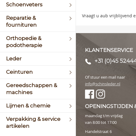
of
Schoenveters
the
image
Vraagt u aub vrijblijvend
Reparatie &
galler
fournituren
Orthopedie &
podotherapie
KLANTENSERVICE
Leder
+31 (0)45 5244
Ceinturen
Of stuur een mail naar
info@schinsleder.nl
Gereedschappen &
machines
Lijmen & chemie
OPENINGSTIJDEN 
maandag t/m vrijdag
Verpakking & service
van 8:00 tot 17:00
artikelen
Handelstraat 6