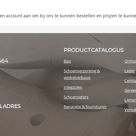
s
 een account aan om bij ons te kunnen bestellen en prijzen te kunn
y
PRODUCTCATALOGUS
464
Basi
Ortho
Schoenverzorging &
Leder
winkelverkoop
Ceint
Inlegzolen
Geree
Schoenveters
Lijme
& ADRES
Reparatie & fournituren
Verpak