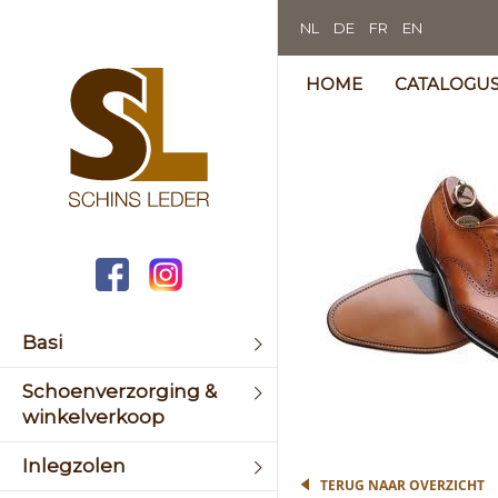
NL
DE
FR
EN
HOME
CATALOGU
Skip
to
the
end
of
the
image
galler
Basi
Schoenverzorging &
Skip
winkelverkoop
to
the
Inlegzolen
begin
TERUG NAAR OVERZICHT