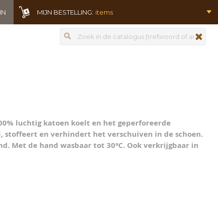
IN
MIJN BESTELLING:
items
Zoeken
zoeken
100% luchtig katoen koelt en het geperforeerde
, stoffeert en verhindert het verschuiven in de schoen.
d. Met de hand wasbaar tot 30°C. Ook verkrijgbaar in