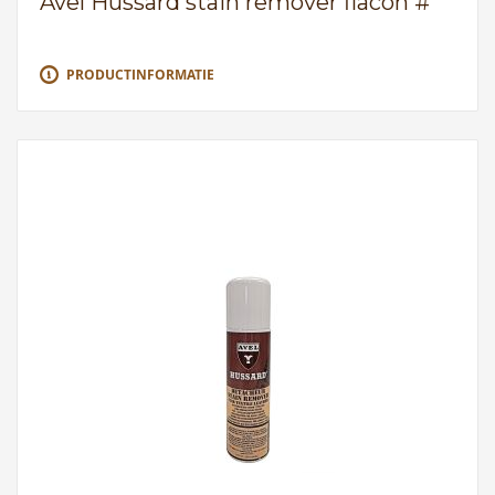
Avel Hussard stain remover flacon #
PRODUCTINFORMATIE