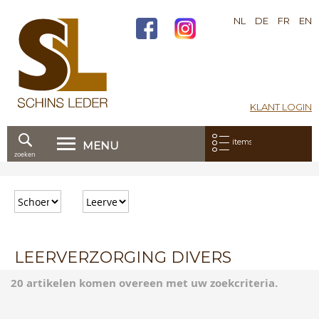
NL
DE
FR
EN
KLANT LOGIN
Mijn bestelling:
items
MENU
zoeken
Ga
direct
door
naar
de
inhoud
LEERVERZORGING DIVERS
20 artikelen komen overeen met uw zoekcriteria.