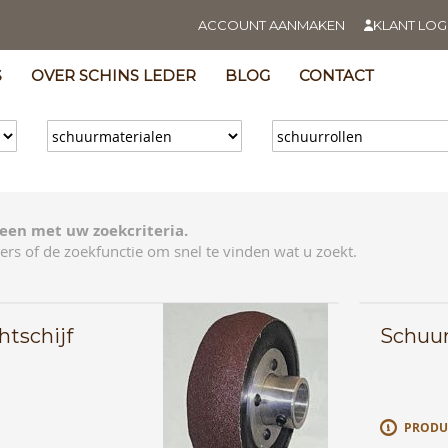
ACCOUNT AANMAKEN
KLANT LOG
S
OVER SCHINS LEDER
BLOG
CONTACT
een met uw zoekcriteria.
ers of de zoekfunctie om snel te vinden wat u zoekt.
tschijf
Schuu
E
PRODU