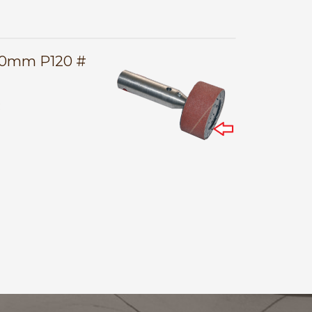
190mm P120 #
E