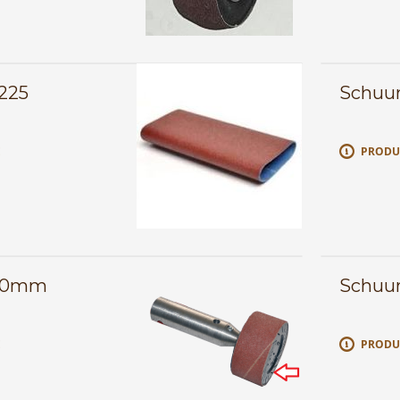
 225
Schuu
E
PRODU
190mm
Schuu
E
PRODU