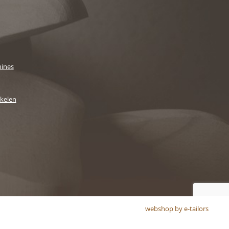
ines
ikelen
webshop by e-tailors