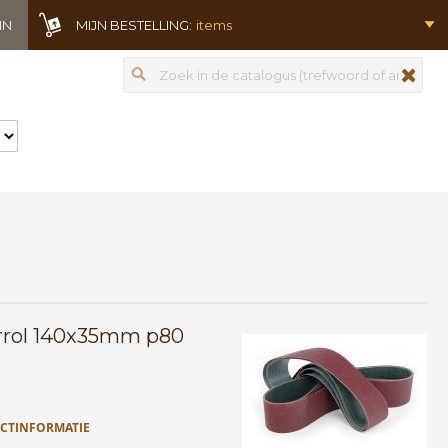
IN
MIJN BESTELLING:
items
Zoeken
zoeken
rrol 140x35mm p80
CTINFORMATIE