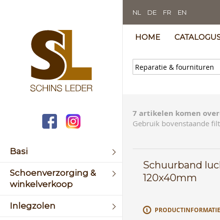
NL
DE
FR
EN
HOME
CATALOGU
7 artikelen komen over
Gebruik bovenstaande filt
Basi
Schuurband luch
Schoenverzorging &
120x40mm
winkelverkoop
Inlegzolen
PRODUCTINFORMATI