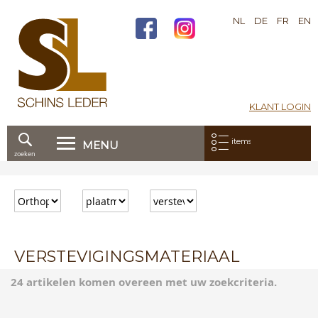
NL
DE
FR
EN
KLANT LOGIN
Mijn bestelling:
items
MENU
zoeken
Ga
direct
door
naar
de
inhoud
VERSTEVIGINGSMATERIAAL
24 artikelen komen overeen met uw zoekcriteria.