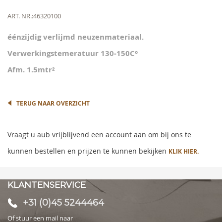
of
the
Meer
ART. NR.
46320100
images
informatie
gallery
éénzijdig verlijmd neuzenmateriaal.
Verwerkingstemeratuur 130-150C°
Afm. 1.5mtr²
TERUG NAAR OVERZICHT
Vraagt u aub vrijblijvend een account aan om bij ons te
kunnen bestellen en prijzen te kunnen bekijken
KLIK HIER.
KLANTENSERVICE
+31 (0)45 5244464
Of stuur een mail naar