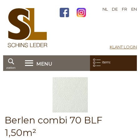
NL
DE
FR
EN
KLANT LOGIN
Mijn bestelling:
items
MENU
zoeken
Ga
direct
Skip
door
to
naar
the
de
end
inhoud
of
the
Skip
Berlen combi 70 BLF
images
to
gallery
the
1,50m²
beginning