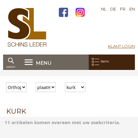
NL
DE
FR
EN
KLANT LOGIN
Mijn bestelling:
items
MENU
zoeken
Ga
direct
door
naar
de
inhoud
KURK
11 artikelen komen overeen met uw zoekcriteria.