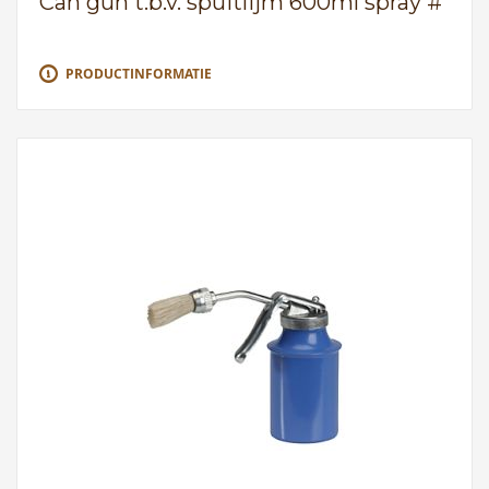
Can gun t.b.v. spuitlijm 600ml spray #
PRODUCTINFORMATIE