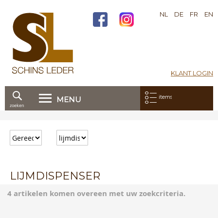
NL
DE
FR
EN
KLANT LOGIN
Mijn bestelling:
items
MENU
zoeken
Ga
direct
door
naar
de
inhoud
LIJMDISPENSER
4 artikelen komen overeen met uw zoekcriteria.