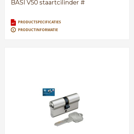
BASI V50 staartcilinder #
PRODUCTSPECIFICATIES
PRODUCTINFORMATIE