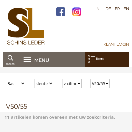
NL
DE
FR
EN
KLANT LOGIN
Mijn bestelling:
items
MENU
zoeken
Ga
direct
door
naar
de
inhoud
V50/55
11 artikelen komen overeen met uw zoekcriteria.